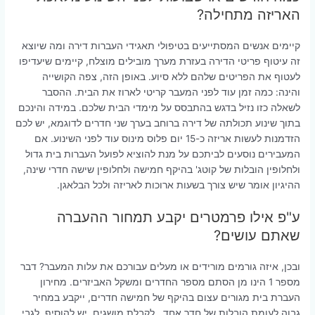
האריזה מתחילה?
קיימים אנשים המסתייעים בטיפולי תאגידי העברות דירה ומה שיוצא
זה עיטוף פריטי הדירה בעזרת מערך מובילים מוצלח, קיימים שיעדיפו
לעטוף את הפריטים שלהם ללא סיוע. באופן הזה, צפה הקושייה
והינה: כמה זמן עוד לפני המעבר קריטי לארוז את הבית. ההסבר
לשאלה כזו נזיל בדגש בהתבסס על מימדי הבית שלכם. במידה והינכם
בתוך שינוע תכולתה של דירה ברוחב בערך שני חדרים לדוגמא, יש לכם
הזדמנות לעשות אריזה כ-15 יום פלוס מינוס עוד לפני השינוע. אם
המעבירים נוסעים לביתכם על מנת להוציא לפועל העברות בית גדול
ולחלופין הובלות של קוטג' בהיקף חמישה ולחלופין שישה חדרי שינה,
ההיגיון אומר שיש צורך בשעות ארוכות לאריזה ולכל הבלאגן.
ע"פ אילו פרמטרים יקבע תמחור ההעברה
שאתם עושים?
ובכן, איזה גורמים מורידים או מעלים עבורכם את עלות המעבר? דבר
מספר 1 הינו מן הסתם מספר החדרים ומשקל האביזרים. מחירון
העברת בית מגורים עצום בהיקף של חמישה חדרים, ייקבע במחיר
גבוה לעומת הובלות של חדר אחד , לקבלת מושגים. יש להוסיף, לגבי