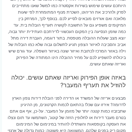
היותכם עושים שימוש בשירות אקסטרה כמו למשל שאנו מתחייבים
לפרק ולהרכיב את הריהוט, השכרת מנוף המתומחרת לפי שעות
מלאכה ואם אורזים מובאים לסייע לכם. בנוסף לכך, המרחק בין
המיקומים משפיע גם על התשובה לקושיה תעריף הובלות בית. עד
כמה שזמן הנסיעה בין המקום העכשווי לדירתכם העתידית יותר גבוה,
יוצא מצב שעלות ההובלה מטפסת. בתור דוגמה, העברת דירה מתל
אביב והסביבה לאיזור הצפון תגיע לתשלום גבוה שלא כמו הובלות של
וילה באזור המרכז לכתובת ואיזור שונה באיזור השפלה. עוד גורם שיש
ביכולתו להשפיע לכם על מחיר ההובלה הינו המתודה של הפירוק
ואריזה שאתם עושים.
באיזה אופן הפירוק ואריזה שאתם עושים. יכולה
להוזיל את תעריף המעבר?
מבצעים אריזה של המשרד או הדירה לפני הובלת דירות צפון הארץ
לדרומה? אירזו עם שכל! בהתאם לכמות הקרטונים, מן ההיגיון
שתבזבזו כמות קטנה יותר של מזומן על המעבר. על-כן, אף אם אתם
בטרם מעבר דירות או לחלופין הזזה של קוטג’, השתמשו עד תום ונצלו
את העסקה בקופסאות והשתדלו להותיר במינימום של המינימום
מקום ריק בפנים שלהם. המשוואה היא פשוטה: כמות גדולה של ארגזי