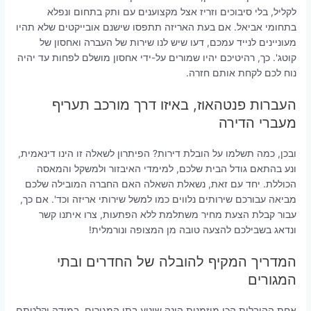
לקליל, בלי סיבוכים וזריז אצל מקצוענים עם ותק בתחום ונפלא
בתחומי אביאל. אם בעת האריזה תתפסו שישנם אובייקטים שלא תהיו
מעוניינים לנייד עמכם, דעו שיש לנו שירות של העברה ואחסון של
קוטג'. כך, רהיטיכם יהיו שמורים על-ידי אחסון מושלם לפחות עד יהיה
נוח לכם לקחת אותם חזרה.
העברות פנטהאוז, באיזו דרך מורכב תעריף
מעברי הדירה
ובכן, כמה תשלמו על הובלת דירות? הפיתרון לשאלה זו הינו דינאמית,
ונע בהתאם גודל הבית שלכם, למימדי האיבזור ולמשקל והמאסה
הכוללת. יחד עם זאת, נשאלת השאלה האם החברה המובילה שלכם
מביאה עבורכם שירותים נלווים כמו למשל שירותי אריזה וכד'. אם כך,
עבור קבלת הצעת מחיר משתלמת ללא הפתעות, צרו איתנו קשר
ונדאג בשבילכם להצעה טובה מן המצופה ונורמלית!
המדריך המקיף להובלה של החדרים ובתי
המגורים
אחת ההובלות הכי מוזמנות הינה שינוע בתי המגורים. במידה וקלטתם