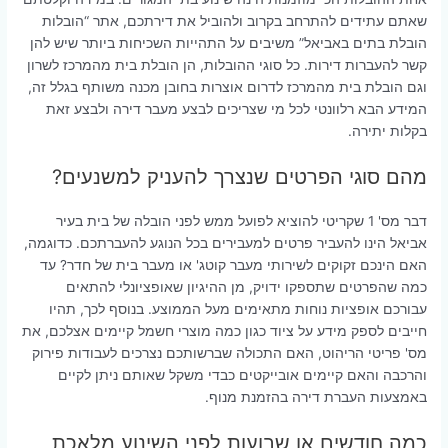
שאתם עתידים להתרחב בקרוב ולהוביל את דירתכם, אתר “הובלות
הובלת בתים באביאל” משיבים על התהייות השכיחות ביותר שיש להן
קשר להעברות דירות. כל סוגי ההובלות, הן הובלת בית מהמרכז לשרון
וגם הובלת בית מהמרכז לדרום אוצרות בחובן מכנה משותף בגלל זה,
המידע הבא רלוונטי לכל מי שצריכים לבצע מעבר דירה ולבצע זאת
בקלות יתירה.
מהם סוגי הפרטים שנצרך להעניק למשנעים?
דבר מס' 1 שקריטי להוציא לפועל ממש לפני הובלה של בית בעיר
אביאל הינו להעביר פרטים למעבירים בכל הנוגע להעברתכם. כדוגמה,
האם הינכם זקוקים לשירותי מעבר קוטג' או מעבר בית של חדר? עד
כמה שהפרטים שתספקו ידויק, מן ההיגיון שאופציונלי להתאים
עבורכם אופציות נוחות מתאימים מעל הממוצע. בנוסף לכך, תהיו
חייבים לספק מידע על ציוד כגון כמה מוצרי חשמל קיימים אצלכם, את
מס' פריטי הריהוט, האם התכולה שברשותכם נצרכים לעבודות פירוק
והרכבה והאם קיימים אובייקטים כבדי משקל שאותם ניתן לקיים
באמצעות העברת דירה בהזמנת מנוף.
כמה חודשים או שבועות לפני השינוע מלאכת