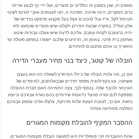
מאסיבית, שכן בסגנון זה כוללים ים מוצרים, ועל-ידי כך לבצע אריזה
ברוב המקרים, הינה ארוכה. מסיבה זו, תנו לעצמכם אוקיי לגרום לשינוי
הטיפול לקל, זריז ובלי סיבוכים אצל בעל מקצוע פרפקט ברדיוס של
אלון הגליל. במקרה שבעת הפירוק תקלטו שיש מוצרים שכמעט ולא
יהיה ברצונכם לקחת עמכם, עליכם לדעת שיש אצלנו עבודות שינוע
ואחסון בית פרטי. באופן זה, הרהיטים שלכם יישמרו במחסן מעולה עד
התאריך בו אתם מתכננים להחזירם.
הובלה של קוטג', כיצד בנוי מחיר מעברי הדירה
אם כן, מה עלות הובלה של בית? הפיתרון לשאלה הזו הוא בעצם
משתנה, ונע בקורולוציה מספר חדרים שבבעלותכם, למימדים של
האיבזור ולכובד שלה. בנוסף לכך, צצה התמיהה האם חברת ההובלה
מספקת לכם עזרה מהצד כדוגמת שירותים בהם נארוז עבורכם וכיוצא
בזאת. אם כך, לטובת הצעת עלות מדויקת, צלצלו אלינו ונספק עבורכם
המלצה מפתיעה ונוחה!
ההסבר המקיף להובלת מקומות המגורים
אחת ההעברות הכי פופולריות היא למעשה הובלת מקומות המגורים.