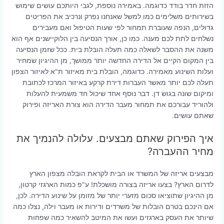
הזזת חדר בודד כדוגמה. באמירה נוספת, לגבי היותכם עושים שימוש
בשירותים משלימים כמו למשל שאנחנו נפרק ונרכיב את הפריטים
גדולים, הנפה שעוברת תמחור לפי שעות הטיפול ואם מעבירים
נשלחים לתת לכם מענה. כמו כן, אורך הנסיעה בין הלוקיישנים אף הוא
משנה את ההסבר לשאלה כמה תעלה הובלת בית. ככל שזמן הנסיעה
בין המקום הקיים אל הדירה החדשה יותר ממושך, מן ההיגיון שמחיר
ועלות השינוע מאמירה. כדוגמה, הובלת בית מאיזור ת"א לאיזור הצפון
תעלה לכם יותר מאשר העברות דירת קרקע באיזור המרכז לכתובת
ומיקום שונה בגוש דן. דבר נוסף אחד שיכול חד משמעית להעלות
ולהוריד עבורכם את תמחור מעבר הדירה הוא צורת האריזה ופירוק
שאתם עושים.
איך הפירוק שאתם מבצעים. עלולה להנמיך את
מחיר ההעברה?
מבצעים אריזה של המשרד או הבית לקראת הובלה מצפון הארץ
לדרום הארץ? בצעו אריזה בצורה מושכלת! ע"פ כמות הארגזי קרטון,
מן ההיגיון שתוציאו סכום מזערי יותר של מזומן על שינוע הדירה. לכן,
אם הינכם בטרם הובלות של משרדים ודירות או מעבר וילה, נצלו כמה
שיותר את העסק בארגזים ועשו את המיטב להשאיר כמה שפחות