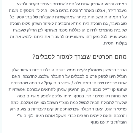
במידה וברגע האחרון אתם על סף להתרחב בעתיד הקרוב ולבצע
מעבר דירה, אצלנו באתר "הובלת בתים באלון הגליל" מספקים מענה
על התמיהות השכיחות ביותר שמתקשרות להובלות של בתי עסק. כל
סוג מעבר, גם הובלת בית מת"א והסביבה לאיזור השרון פלוס הובלה
של בית מהמרכז לדרום הן כוללות מכנה משותף לכן החלק שעכשיו
מגיע ענייני לכל מאן דהו שמעוניינים להעביר את ביתם ולבצע את זה
בקלות יחסית.
מהם הפרטים שנצרך למסור לסבלים?
הדבר הראשון שמומלץ לקיים ממש בטרם הובלת דירות באיזור אלון
הגליל הינו לספק פרטים לסבלים על ההובלה שלכם. להדגמה, האם
אתם צריכים שירותי הזזת וילה / שינוע בית קטן? עד כמה שהפרטים
שתנפיקו ידייק בנכונותו, מן ההיגיון שניתן להתאים עבורכם אפשרויות
של נוחות רלוונטים יותר. בנוסף, יהיה עליכם לספק מושגים במה
שקשור לתכולת הבית למשל כמה מוצרי חשמל מצויים אצלכם, כמה
פריטי ריהוט, האם התכולה שברשותכם זקוקים לעבודות ביצוע פירוק
והרכבה והאם קיימים חפצים כבדי משקל אותם הגיוני לקיים ע"י
הובלות בית עם מנוף.