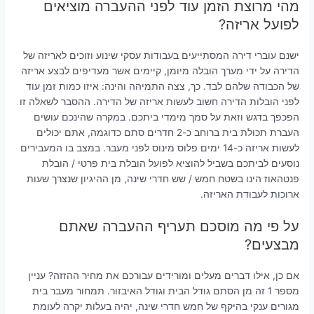
מהי מרוצת הזמן עוד לפני ההעברה מוציאים
לפועל אריזה?
ישנם עוברי דירה המסתייעים בעבודות עסקי שינוע וזוכים לאריזה של
הדירה על ידי מערך הובלה מיומן, קיימים אשר מעדיפים לבצע אריזה
של הכבודה שלהם לבד. כך, צצה התמיהה והינה: איזו כמות זמן עוד
לפני הובלות הדירה חשוב לעשות אריזה של הדירה. ההסבר לשאלה זו
הפכפך בדגש וזאת על סמך מימדי ביתכם. במקרה שהינכם עושים
העברת תכולת בית ברוחב כ-2 חדרים סתם כדוגמה, אתם יכולים
לעשות אריזה כ-14 ימים פלוס מינוס לפני מעבר. במצב בו המעבירים
נוסעים לביתכם בשביל להוציא לפועל הובלת בית פרטי / הובלת
פנטהאוז הינו בשטח חמש / שש חדרי שינה, מן ההיגיון שנצרך שעות
ארוכות לעבודת האריזה.
על פי מה מוסכם תעריף ההעברה שאתם
מבצעים?
אם כן, אילו דברים מעלים ומורידים עבורכם את מחיר ההזזה? עניין
מספר 1 זה מן הסתם גודל הבית וגודל האיבזור. תמחור מעבר בית
מגורים ענקי בהיקף של חמש חדרי שינה, יהיה בעלות יקרה לעומת