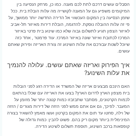
הסבלים עושים דרכם לתת לכם מענה. כמו כן, מרחק הנסיעה בין
המיקומים משפיע גם על המענה לקושייה מה עלות הובלת בית. ככל
שזמן הנסיעה בין המקום העכשווי אל הדירה החדשה יותר ממושך, על
פי זה עלות ההובלה נוסקת. להדגמה, הובלת דירות מאיזור תל-אביב
לאיזור הצפון תגיע לתשלום גבוה שלא כמו שינוע בית פרטי באיזור
המרכז לכתובת ואיזור שונה באיזור המרכז. עוד פרמטר , אחד כזה
שיוכל לשנות עבורכם את עלות השינוע זה צורת האריזה ופירוק שאתם
עושים.
איך הפירוק ואריזה שאתם עושים. עלולה להנמיך
את עלות השינוע?
האם הינכם מבצעים אריזה של המשרד או הדירה רגע לפני הובלות
בית מצפון הארץ לדרום הארץ? בצעו את האריזה עם שכל! בהתאם
לכמות הקרטונים, מסתבר שתבזבזו כמות קטנה יותר של מזומן על
המעבר. לפיכך, גם אם אתם ממש לפני הזזה של דירות מגורים / הזזה
של וילה, סחטו עד תום את המקום בקרטון ועשו מאמץ להשאיר בצורה
המינימלית ביותר מקום ריק בהם. פשוט להבין: כמות גדולה של
קופסאות ברכב השינוע, תוספת תשלום לשינוע הדירה.