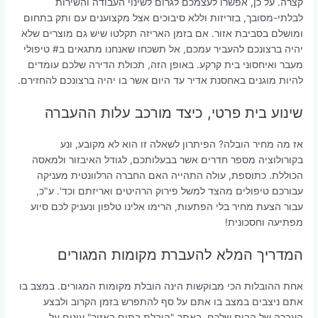
קצרה. על כן, אפשרו לעצמכם לגרום לשינוי העבודה והשירות
לבלתי-מסובך, בזריזות וללא סיבוכים אצל מקצוענים עם ותק בתחום
ומושלם בסביבת אזור. אם בזמן האריזה תקלטו שיש גם מוצרים שלא
יהיה ברצונכם להעביר עמכם, אל תשכחו שאנחנו מתגאים ב# טיפולי
מעבר ואיחסוני בית קרקע. באופן הזה, תכולת הדירה שלכם עומדים
להיות מוגנים באחסנת אדיר עד היום אשר בו יהיה ברצונכם להחזירם.
שינוע בית פרטי, כיצד מורכב עלות ההעברה
אז מה מחיר הובלה? הפיתרון לשאלה זו הוא לא מקובע, ונע
בקורולוציה מספר חדרים אשר בבעלותכם, לגודל האיבזור ולמאסה
הכוללת. כתוספת, עולה התהייה האם החברה הרלוונטית מעניקה
עבורכם טיפולים מהצד למשל פירוק הרהיטים ואריזתם וכד'. ע"כ,
עבור הצעת מחיר בלי הפתעות, הרימו אלינו טלפון ונעניק לכם סיוע
מפתיעה וחסכונית!
המדריך המלא להעברת מקומות המגורים
אחת ההובלות הכי מבוקשות הינה הובלת מקומות המגורים. במצב בו
אתם ניצבים במצב בו אתם על סף להתפרש בזמן הקרוב ולבצע
העברה של הבית שלכם, באתר "הובלת בתים באזור" עונים על