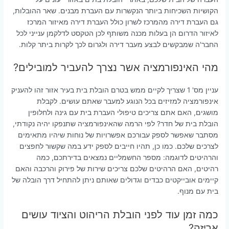
הקושיות השכיחות ביותר הנקשרות עם העברת מבנים. שאר ההובלות,
גם העברת דירה מהמרכז לשרון כולל העברת דירה מאיזור המרכז
לאיזור הדרום הן בעלות מכנה משותף לכן הטקסט לדלקמן ענייני לכל
החבר'ה שמבקשים לבצע מעבר דירה ולגרום לכך לקרות ביתר קלות.
מהי האינפורמציה אשר נצרך להעביר למובילים?
עניין מס' 1 שצריך לקיים ממש בטרם הובלת בית בעיר אזור זהו להעניק
אינפורמציה למזיזים בכל הנוגע למעבר שאתם עושים. לקבלת
מושגים, האם אתם צריכים טיפולי העברת בית עם גינה ולחלופין
הובלת בית של חדר? לפי הרמה שהאינפורמציה שתנפקו יהיה נקודתי,
מסתבר שאפשר לספק עבורכם אפשרויות של נוחות שיהיו מתאימים
לצרכים שלכם. כמו כן, תהיו חייבים לספק ידע במה שקשור לחפצים
והרהיטים לדוגמה: מספר החשמליים נמצאים בדירתכם, כמה
רהיטים, האם הרהיטים שלכם צריכים שירות של פירוק והרכבה והאם
קיימים אובייקטים כבדים וגדולים שאותם ניתן להתחיל דרך הובלה של
בית עם מנוף.
כמה זמן עוד לפני הובלת הריהוט והציוד עושים
אריזה?