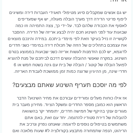
יש גם אנשים שמקבלים סיוע מטיפולי תאגידי העברות דירה ומשיגים
ליפוף פריטי הדירה דרך מערך הובלה מעולה, יש אף שמעדיפים
לאסוף את הכבודה שלהם לבד. על-ידי כך, צצה התמיהה וזו כמה
שבועות עוד לפני השינוע חכם יהיה לבצע אריזה של הדירה. ההסבר
לקושייה זו נזיל בעיקר וזאת לפי מימדי ביתכם. במידה והינכם מוצאים
את עצמכם בתהליכים של הזזה של תכולת דירה במימדי כשני חדרים
לדוגמא, יש לכם הזדמנות לעשות אריזה כשני שבועות בממוצע בטרם
השינוע. במקרה שאנשי ההובלה עושים דרכם לביתכם על מנת להוציא
לפועל הובלה של קוטג' / הובלה של בית עם גינה בשטח חמש או 6
חדרי שינה, מן ההיגיון שרוצה כמות זמן ממושכת לעבודת האריזה.
לפי מה יוסכם תעריף השינוע שאתם מבצעים?
אז אילו כוחות מעלים ומורידים עבורכם את מחיר השינוע? הדבר
הראשון הוא כמובן מספר החדרים ומשקל הציוד. מחירון מעבר בית
מגורים ענקי בהיקף של חמישה חדרים, יתומחר יקר בהשוואה
להובלות של דירת סטודיו להדגמה. יחד עם זאת, באם אתם
משתמשים בטיפולים נוספים לדוגמה: שאנחנו נפרק ונרכיב את
הריהוט, הנפה שתמחורה מתבצע בקורולציה ל# שעות מלאכה ואם