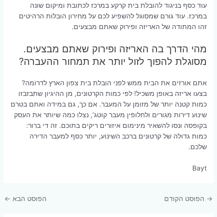
עוד כסף בניגוד להובלת בית קרקע במרכז לכתובת ומיקום שונה
במרכז. עוד גורם שמסוגל להשפיע לכם על מחירון הובלות הרהיטים
זהו המתודה של האריזה ופירוק שאתם מבצעים.
מהי הדרך בה האריזה ופירוק שאתם מבצעים.
מסוגלת להפוך לזול יותר את תמחור ההעברה?
אתם אורזים את הבית ממש לפני הובלת בית צפון הארץ לדרומה?
בצעו אריזה באופן משכיל! לפי כמות הקרטונים, מן ההיגיון שתבזבזו
כמות קטנה יותר של מזומן על המעבר. אם כך, גם במידה ואתם בטרם
שינוע דירות מגורים ולחלופין מעבר קוטג’, נצלו כמה שיותר את העסק
בקופסה ונסו להשאיר מינימום איזורים ריקים בתוכם. זה די ברור:
כמות גדולה של קרטונים ברכב השינוע, יותר כסף למעבר הדירה
שלכם.
Bayt
Post
→
הפוסט הקודם
הפוסט הבא
←
navigation