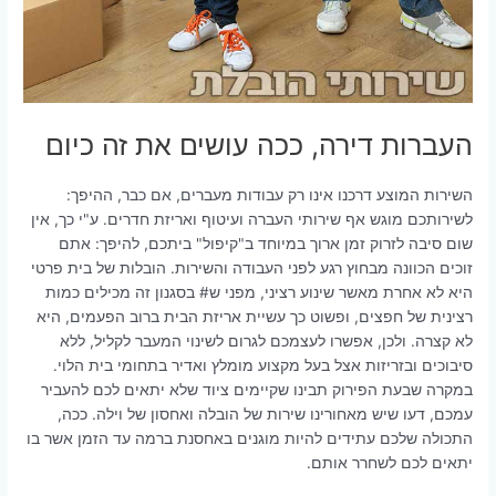
העברות דירה, ככה עושים את זה כיום
השירות המוצע דרכנו אינו רק עבודות מעברים, אם כבר, ההיפך:
לשירותכם מוגש אף שירותי העברה ועיטוף ואריזת חדרים. ע"י כך, אין
שום סיבה לזרוק זמן ארוך במיוחד ב"קיפול" ביתכם, להיפך: אתם
זוכים הכוונה מבחוץ רגע לפני העבודה והשירות. הובלות של בית פרטי
היא לא אחרת מאשר שינוע רציני, מפני ש# בסגנון זה מכילים כמות
רצינית של חפצים, ופשוט כך עשיית אריזת הבית ברוב הפעמים, היא
לא קצרה. ולכן, אפשרו לעצמכם לגרום לשינוי המעבר לקליל, ללא
סיבוכים ובזריזות אצל בעל מקצוע מומלץ ואדיר בתחומי בית הלוי.
במקרה שבעת הפירוק תבינו שקיימים ציוד שלא יתאים לכם להעביר
עמכם, דעו שיש מאחורינו שירות של הובלה ואחסון של וילה. ככה,
התכולה שלכם עתידים להיות מוגנים באחסנת ברמה עד הזמן אשר בו
יתאים לכם לשחרר אותם.