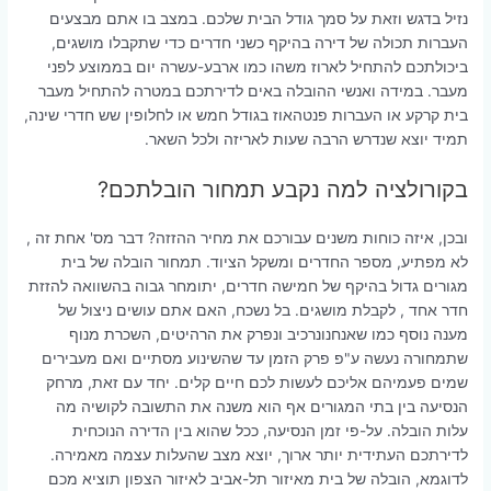
נזיל בדגש וזאת על סמך גודל הבית שלכם. במצב בו אתם מבצעים
העברות תכולה של דירה בהיקף כשני חדרים כדי שתקבלו מושגים,
ביכולתכם להתחיל לארוז משהו כמו ארבע-עשרה יום בממוצע לפני
מעבר. במידה ואנשי ההובלה באים לדירתכם במטרה להתחיל מעבר
בית קרקע או העברות פנטהאוז בגודל חמש או לחלופין שש חדרי שינה,
תמיד יוצא שנדרש הרבה שעות לאריזה ולכל השאר.
בקורולציה למה נקבע תמחור הובלתכם?
ובכן, איזה כוחות משנים עבורכם את מחיר ההזזה? דבר מס' אחת זה ,
לא מפתיע, מספר החדרים ומשקל הציוד. תמחור הובלה של בית
מגורים גדול בהיקף של חמישה חדרים, יתומחר גבוה בהשוואה להזזת
חדר אחד , לקבלת מושגים. בל נשכח, האם אתם עושים ניצול של
מענה נוסף כמו שאנחנונרכיב ונפרק את הרהיטים, השכרת מנוף
שתמחורה נעשה ע"פ פרק הזמן עד שהשינוע מסתיים ואם מעבירים
שמים פעמיהם אליכם לעשות לכם חיים קלים. יחד עם זאת, מרחק
הנסיעה בין בתי המגורים אף הוא משנה את התשובה לקושיה מה
עלות הובלה. על-פי זמן הנסיעה, ככל שהוא בין הדירה הנוכחית
לדירתכם העתידית יותר ארוך, יוצא מצב שהעלות עצמה מאמירה.
לדוגמא, הובלה של בית מאיזור תל-אביב לאיזור הצפון תוציא מכם