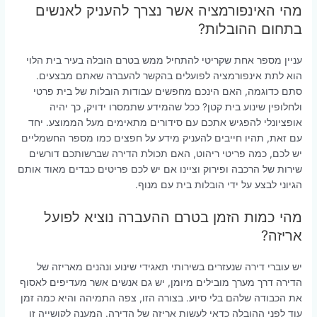
מהי האינפורמציה אשר נצרך להעניק לאנשים
בתחום ההובלות?
עניין מספר אחת שקריטי להתחיל ממש בטרם הובלה בעיר בית הלוי
הוא לתת אינפורמציה לפועלים בהקשר להעברה שאתם מבצעים.
סתם כדוגמה, האם הינכם מחפשים עבודות הובלות של בית פרטי
ולחלופין שינוע בית קטן? ככל שהמידע שתמסרו ידויק, כך יהיה
אופציונלי להפגיש אתכם עם סידורים מתאימים מעל הממוצע. יחד
עם זאת, תהיו חייבים להעניק מידע על חפצים כמו מספר החשמליים
יש לכם, כמה פריטי ריהוט, האם תכולת הדירה שברשותכם דורשים
שירות של הרכבה ופירוק וציינו אם יש לכם פריטים כבדים מאוד אותם
הגיוני לבצע על ידי הובלות בית עם מנוף.
מהי כמות הזמן בטרם ההעברה נוציא לפועל
אריזה?
יש עוברי דירה שנעזרים בשירותי תאגידי שינוע ונהנים מאריזה של
הדירה דרך מערך מובילים מיומן, יש גם אנשים אשר מעדיפים לאסוף
את הכבודה שלהם בלי סיוע. בצורה הזו, צפה התמיהה והיא כמה זמן
עוד לפני ההובלה כדאי לעשות אריזה של הדירה. המענה לקושייה זו