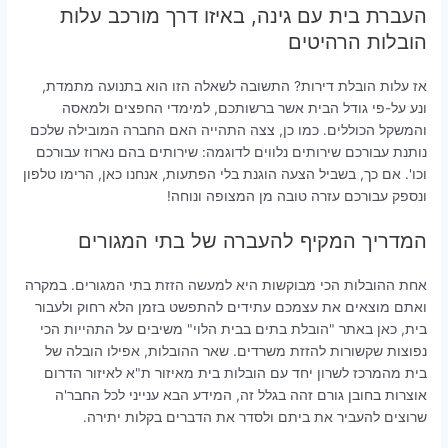
העברת בית עם גינה, באיזו דרך מורכב עלות
הובלות הרהיטים
אז עלות הובלת דירות? התשובה לשאלה הזו הוא בתנועה מתמדת,
ונע על-פי גודל הבית אשר ברשותכם, למימדי החפצים ולמאסה
והמשקל הכוללים. כמו כן, צצה התהייה האם החברה המובילה שלכם
נותנת עבורכם שירותים נלווים לדוגמה: שירותים בהם נארוז עבורכם
וכו'. אם כך, בשביל הצעה הוגנת בלי הפתעות, אנחנו כאן, הרימו טלפון
ונספק עבורכם עזרה טובה מן המצופה ונוחה!
המדריך המקיף להעברה של בתי המגורים
אחת ההובלות הכי מבוקשות היא למעשה הזזת בתי המגורים. במקרה
ואתם מוצאים את עצמכם עתידים להתפשט בזמן הלא רחוק ולעבור
בית, כאן באתר "הובלת בתים בבית הלוי" משיבים על התהייות הכי
נפוצות שקשורות להזזת משרדים. שאר ההובלות, אפילו הובלה של
בית מהמרכז לשרון יחד עם הובלות בית מאיזור ת"א לאיזור הדרום
אוצרות בחובן גורם זהה בגלל זה, המידע הבא ענייני לכל החבר'ה
שרוצים להעביר את ביתם ולסדר את הדברים בקלות יתירה.