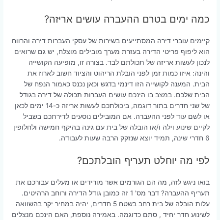
כמה ימים בטרם ההעברה עושים אריזה?
קיימים עוברי דירה המסתייעים בשירות של עסקי העברות דירה והרווח
הוא ליפוף פריטי הדירה בעזרת מערך מובילים מוצלח, יש גם שרואים
לנכון לעשות אריזה של תכולתם לבד. בצורה זו, מופיעה הקושייה
והינה: איזו כמות זמן לפני הובלת הריהוט והציוד חשוב לארוז את
הבית. המענה לקושייה הזו דינמי בדגש וכאן נכנס כאמור הנפח של
הבית שלכם. במצב בו הינכם עושים העברות תכולה של דירה בגודל
של שני חדרים בתור דוגמה, ביכולתכם לעשות אריזה כ-14 ימים לכאן
או לשם עוד לפני ההעברה. אם המובילים נוסעים לדירתכם בשביל
לקיים שינוע וילה ו/או הובלה של בית עם גינה בהיקף חמישה ולחלופין
6 חדרי שינה, תמיד יוצא שנזקק הרבה שעות לעבודה.
לפי מה יוחלט תעריף הובלתכם?
בואו ניגש לזה, מה הם הגורמים אשר מורידים או מעלים עבורכם את
תעריף ההעברה? דבר מס' 1 זה כמובן גודל הדירה ורוחב הרהיטים.
עלות הובלה של בית רחב בשטח 5 חדרים, יהיה במחיר יקר בהשוואה
לשינוע חדר יחיד , סתם כדוגמה. באמירה נוספת, האם הינכם מנצלים