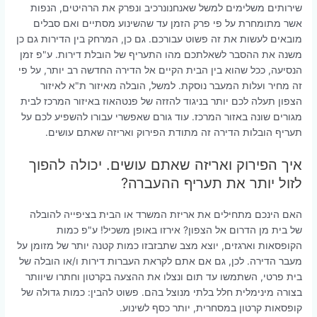
שירותים משלימים למשל שאנחנונרכיב ונפרק את הרהיטים, הנפות
אשר מתומחרת על פי פרק הזמן עד שהשינוע מסתיים ואם סבלים
מובאים לעשות את זה פשוט עבורכם. גם כן, המרחק בין הדירות גם כן
משנה את ההסבר לשאלתכם מהו התעריף של הובלת דירות. ע"פ זמן
הנסיעה, ככל שהוא בין הבית הקיים אל הדירה החדשה רב יותר, על פי
זה מחיר ועלות המעבר נוסקת. למשל, הובלה מאיזור ת"א לאיזור
הצפון תעלה לכם יותר בניגוד להזזה של פנטהאוז באיזור המרכז לבית
מגורים שונה באזור המרכז. עוד גורם שאפשרי עבורו להשפיע לכם על
תעריף הובלות הדירה זה מתודת הפירוק ואריזה שאתם עושים.
איך הפירוק ואריזה שאתם עושים. יכולה להפוך
לזול יותר את תעריף ההעברה?
האם הינכם מתחילים את אריזת המשרד או הבית בציפייה להובלה
של בית מן הדרום אל הצפון? אירזו באופן משכיל! ע"פ כמות
הקופסאות וארגזים, יוצא מצב שתבזבזו כמות קטנה יותר של מזומן על
מעבר הדירה. לכן, גם אם אתם לקראת העברות דירות ו/או הובלה של
בית פרטי, השתמשו עד תום ונצלו את ההצעה בקרטון וחתרו שיוותר
בצורה מינימלית חלל בלתי מנוצל בהם. פשוט להבין: כמות גדולה של
קופסאות קרטון במסחרית, יותר כסף לשינוע.