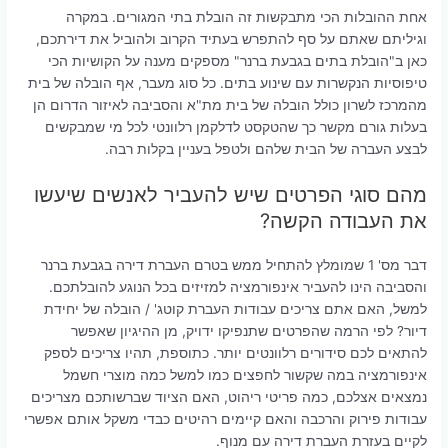
אחת ההובלות הכי מתבקשות זה הובלת בתי המגורים. במקרה
וגיליתם שאתם על סף להתפרש בעתיד הקרוב ולהוביל את דירתכם,
כאן ב"הובלת בתים בגבעת ברנר" מספקים מענה על הקושיות הכי
טיפוסיות הנקשרות עם שינוע בתים. כל סוג מעבר, אף הובלה של בית
מהמרכז לשרון כולל הובלה של בית מת"א והסביבה לאיזור הדרום הן
בעלות גורם מקשר כך שהטקסט לדלקמן רלוונטי לכל מי שמבקשים
לבצע העברה של הבית שלהם ולטפל בעניין בקלות רבה.
מהם סוגי הפרטים שיש להעביר לאנשים שיעשו
את העבודה הקשה?
דבר מס' 1 שמומלץ להתחיל ממש בטרם העברת דירה בגבעת ברנר
והסביבה הינו להעביר אינפורמציה למזיזים בכל הנוגע להובלתכם.
למשל, האם אתם צריכים עבודות העברת קוטג' / הובלה של יחידת
דיור? לפי הרמה שהפרטים שתנפיקו ידויק, מן ההיגיון שאפשר
להתאים לכם סידורים רלוונטים יותר. כתוספת, תהיו צריכים לספק
אינפורמציה במה שקשור לחפצים כמו למשל כמה מוצרי חשמל
נמצאים אצלכם, כמה פריטי ריהוט, האם הציוד שברשותכם מצריכים
עבודות פירוק והרכבה והאם קיימים רהיטים כבדי משקל אותם אפשרי
לקיים בעזרת העברת דירה עם מנוף.