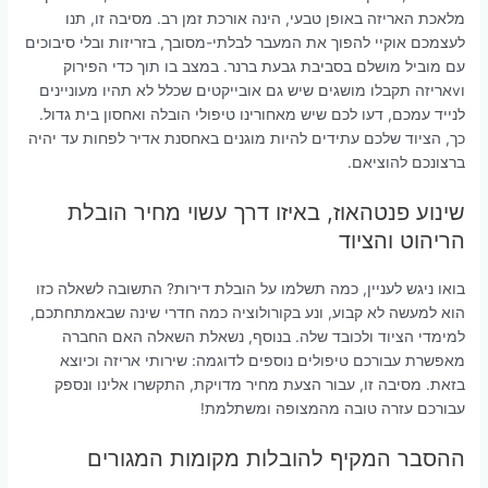
מלאכת האריזה באופן טבעי, הינה אורכת זמן רב. מסיבה זו, תנו
לעצמכם אוקיי להפוך את המעבר לבלתי-מסובך, בזריזות ובלי סיבוכים
עם מוביל מושלם בסביבת גבעת ברנר. במצב בו תוך כדי הפירוק
וvאריזה תקבלו מושגים שיש גם אובייקטים שכלל לא תהיו מעוניינים
לנייד עמכם, דעו לכם שיש מאחורינו טיפולי הובלה ואחסון בית גדול.
כך, הציוד שלכם עתידים להיות מוגנים באחסנת אדיר לפחות עד יהיה
ברצונכם להוציאם.
שינוע פנטהאוז, באיזו דרך עשוי מחיר הובלת
הריהוט והציוד
בואו ניגש לעניין, כמה תשלמו על הובלת דירות? התשובה לשאלה כזו
הוא למעשה לא קבוע, ונע בקורולוציה כמה חדרי שינה שבאמתחתכם,
למימדי הציוד ולכובד שלה. בנוסף, נשאלת השאלה האם החברה
מאפשרת עבורכם טיפולים נוספים לדוגמה: שירותי אריזה וכיוצא
בזאת. מסיבה זו, עבור הצעת מחיר מדויקת, התקשרו אלינו ונספק
עבורכם עזרה טובה מהמצופה ומשתלמת!
ההסבר המקיף להובלות מקומות המגורים