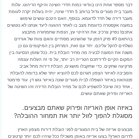
דבר מספר אחת הינו בוודאי כמות חדרי השינה והיקף הריהוט. עלות
מעבר בית מגורים גדול ברוחב 5 חדרי שינה, יהיה בעלות יקרה לעומת
מעבר דירה של חדר לדוגמא. בנוסף, האם הינכם עושים שימוש
במענה אקסטרה כדוגמת מצב בו לאחר ההגעה ליעד אנחנו לא נוטשים
אתכם! נפרק ונרכיב את הרהיטי עץ, הנפות שתמחורה מתבצע
בהתאם ל# פרק הזמן עד שהשינוע מסתיים והאם צוות של אורזים
נשלחים להקל עליכם. יחד עם זאת, המרחק בין המיקומים גם כן
משנה את המענה לבעיה מה מחיר הובלת בית. ככל שזמן הנסיעה בין
המקום הקיים לדירתכם הטרייה רב יותר, על פי זה העלות עצמה
מרקיעה שחקים. כדי שתקבלו מושגים, הובלת דירות מתל אביב
והסביבה לאיזור הצפון תגרום לכם להוציא יותר שלא בדומה להובלת
פנטהאוז באיזור השפלה לבית מגורים שונה באיזור גוש דן. עוד פרמטר
, אחד כזה שיוכל להשפיע לכם על מחיר הובלות הדירה זהו השיטה של
האריזה ופירוק שאתם עושים.
באיזה אופן האריזה ופירוק שאתם מבצעים.
מסוגלת להפוך לזול יותר את תמחור ההובלה?
מבצעים אריזה של בית המגורים לפני הובלת דירות מצפון הארץ
לדרום הארץ? בצעו אריזה באופן משכיל! ככל שיהיו לכם יותר קרטונים