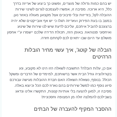
יש בהם כמות גדולה של מוצרים, ופשוט כך ביצוע של אריזה בדרך
כלל, היא ארוכה. מסיבה זו, אפשרו לעצמכם לגרום לשינוי שירות
ההובלה לקל, בזריזות ובלי סיבוכים אצל מקצוען מעולה באזור נען.
במצב בו בעת הפירוק וvאריזה תגלו כי יש אף אובייקטים שלא יהיה
ברצונכם להוביל איתכם, עליכם לדעת שיש לנו שירות של שינוע
ואיחסוני פנטהאוז. באופן הזה, תכולת הדירה שלכם יישמרו ע"י אחסון
מושלם עד היום שבו יתאים לכם לקחתם חזרה.
הובלה של קוטג', איך עשוי מחיר הובלות
הרהיטים
אם כן, עלות הובלה? התשובה לשאלה הזו הינו לא מקובע, ונע
בקורולוציה גודל הבית אשר ברשותכם, למימדים של הדברים ומשקל
הכולל. בנוסף, נשאלת השאלה האם חברת ההובלות מגישה עבורכם
סיוע נוסף כמו למשל שירותים בהם נארוז לכם הכל וכיוצא באלה.
מסיבה זו, למען להצעה בלי אותיות קטנות, התקשרו אלינו ונדאג
בשבילכם להמלצה זולה מן המצופה וחסכונית!
ההסבר המקיף להעברה של הבתים