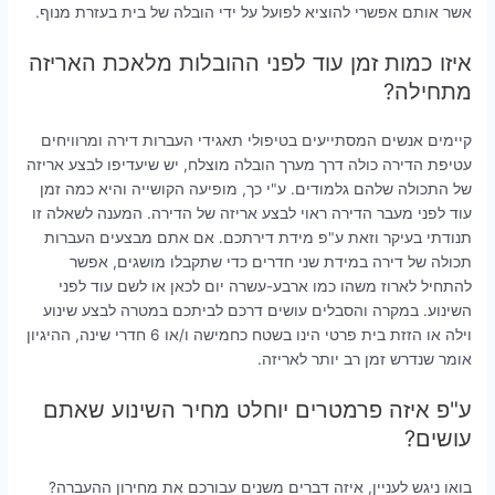
אשר אותם אפשרי להוציא לפועל על ידי הובלה של בית בעזרת מנוף.
איזו כמות זמן עוד לפני ההובלות מלאכת האריזה
מתחילה?
קיימים אנשים המסתייעים בטיפולי תאגידי העברות דירה ומרוויחים
עטיפת הדירה כולה דרך מערך הובלה מוצלח, יש שיעדיפו לבצע אריזה
של התכולה שלהם גלמודים. ע"י כך, מופיעה הקושייה והיא כמה זמן
עוד לפני מעבר הדירה ראוי לבצע אריזה של הדירה. המענה לשאלה זו
תנודתי בעיקר וזאת ע"פ מידת דירתכם. אם אתם מבצעים העברות
תכולה של דירה במידת שני חדרים כדי שתקבלו מושגים, אפשר
להתחיל לארוז משהו כמו ארבע-עשרה יום לכאן או לשם עוד לפני
השינוע. במקרה והסבלים עושים דרכם לביתכם במטרה לבצע שינוע
וילה או הזזת בית פרטי הינו בשטח כחמישה ו/או 6 חדרי שינה, ההיגיון
אומר שנדרש זמן רב יותר לאריזה.
ע"פ איזה פרמטרים יוחלט מחיר השינוע שאתם
עושים?
בואו ניגש לעניין, איזה דברים משנים עבורכם את מחירון ההעברה?