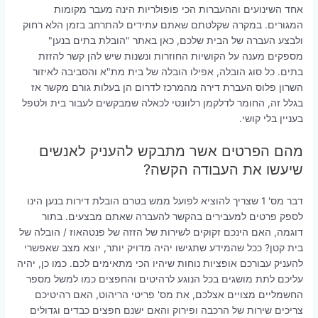
אחד השינועים וההעברות הכי פופולריות הינה מעבר מקומות
המגורים. במקרה שקלטתם שאתם עתידים להתרחב בזמן הלא רחוק
ולבצע העברה של הבית שלכם, כאן באתר "הובלת בתים בנען"
מספקים מענה על הקושיות החוזרות ונשנות שיש להן קשר להזזת
בתים. כל סוג הובלה, אפילו הובלה של בית מת"א והסביבה לאיזור
השרון פלוס העברת דירה מהמרכז לדרום הן בעלות גורם מקשר אז
בגלל זה, החומר לדלקמן רלוונטי לכאלה שמבקשים לעבור בית ולטפל
בעניין בלי קושי.
מהם הפרטים אשר מתבקש להעניק לאנשים
שיעשו את העבודה הקשה?
דבר מס' 1 שצריך להוציא לפועל ממש בטרם הובלת דירות בנען הינו
לספק פרטים למעבירים בהקשר להעברה שאתם מבצעים. בתור
דוגמה, האם הינכם זקוקים לשירות של הזזה של פנטהאוז / הובלה של
בית קטן? ככל שהמידע שתגישו יהיה מדויק יותר, יוצא מצב שאפשרי
להעניק עבורכם אופציות נוחות שיהיו הכי מתאימים לכם. כמו כן, יהיה
עליכם לתת מושגים בכל הנוגע לרהיטים והחפצים כמו למשל מספר
החשמליים מצויים אצלכם, את מס' פריטי הריהוט, האם רהיטיכם
צריכים שירות של הרכבה ופירוק והאם ישנם חפצים כבדים וגדולים