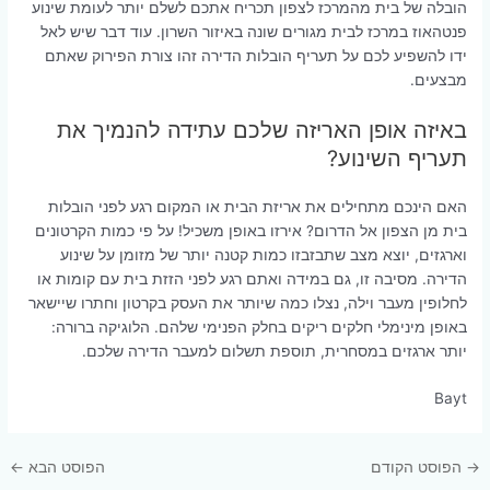
הובלה של בית מהמרכז לצפון תכריח אתכם לשלם יותר לעומת שינוע
פנטהאוז במרכז לבית מגורים שונה באיזור השרון. עוד דבר שיש לאל
ידו להשפיע לכם על תעריף הובלות הדירה זהו צורת הפירוק שאתם
מבצעים.
באיזה אופן האריזה שלכם עתידה להנמיך את
תעריף השינוע?
האם הינכם מתחילים את אריזת הבית או המקום רגע לפני הובלות
בית מן הצפון אל הדרום? אירזו באופן משכיל! על פי כמות הקרטונים
וארגזים, יוצא מצב שתבזבזו כמות קטנה יותר של מזומן על שינוע
הדירה. מסיבה זו, גם במידה ואתם רגע לפני הזזת בית עם קומות או
לחלופין מעבר וילה, נצלו כמה שיותר את העסק בקרטון וחתרו שיישאר
באופן מינימלי חלקים ריקים בחלק הפנימי שלהם. הלוגיקה ברורה:
יותר ארגזים במסחרית, תוספת תשלום למעבר הדירה שלכם.
Bayt
Post
→
הפוסט הקודם
הפוסט הבא
←