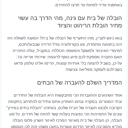
באחסנת אדיר לפחות עד תרצו להחזירם.
הובלה של בית עם גינה, מהי הדרך בה עשוי
מחיר הובלת הריהוט והציוד
בואו ניגש לעניין, מהו התעריף של הובלה של בית? המענה לשאלה הזו
הינו בתנועה מתמדת, ונע בקורולוציה גודל הדירה שבבעלותכם,
למימדי האיבזור ולמשקל והמאסה הכוללת. במקביל, עולה התהייה
האם החברה מספקת לכם סיוע נוסף לדוגמה: שירותי אריזה וכו'.
על-כן, בשביל להצעה בלי אותיות קטנות, הרימו אלינו טלפון ונדאג
בשבילכם לעסקה מפליאה ונגישה!
המדריך השלם להעברה של הבתים
אחד השינועים וההעברות הכי מתבקשות היא הובלות של החדרים
ובתי המגורים. במקרה וברגע האחרון אתם עתידים להתרחב בתקופה
הקרובה ולבצע העברה של הבית שלכם, באתרנו "הובלת בתים במירון"
עונים על התמיהות הכי נפוצות בעלות קשר להזזה של חדרים. כל סוג
הובלה, הן הובלה של בית מאיזור המרכז לאיזור השרון פלוס הובלה
מת"א והסביבה לאיזור הדרום אוצרות בחובן משהו זהה לכן הטקסט