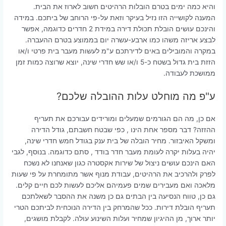
והיא כמה ימים בטרם הובלות הרהיטים חשוב לארוז את הבית.
המענה לקושייה הזו נזיל בעיקר וזאת על-פי הרוחב של ביתכם. במידה
והינכם עושים הובלת תכולת דירה במידת 2 חדרים כדוגמה, אפשר
לבצע אריזה משהו כמו ארבע-עשרה יום בממוצע בטרם ההעברה.
במקרה והמובילים באים לדירתכם ע"מ לעשות מעבר בית פרטי ו/או
הזזת בית גדול בשטח כ-5 ו/או שש חדרי שינה, יוצא שרוצה כמות זמן
ממושכת לעבודה.
ע"פ מה מוחלט עלות ההובלה שלכם?
אם כן, מה הם הגורמים שמעלים ומורידים עבורכם את תעריף
ההזזה? דבר מספר אחת הינו , כפי שבטח חשבתם, גודל הדירה
ומשקל האיבזור. מחיר הובלה של בית ענק בגודל חמש חדרי שינה,
יהיה בעלות יקרה לעומת מעבר חדר בודד , סתם כדוגמה. בנוסף, לגבי
האם הינכם עושים ניצול של שירות אקסטרה כגון שאנחנו לא נשכח
לפרק ולהרכיב את הרהיטים, עבודת מנוף אשר מתומחרת על פי שעות
מלאכה ואם מעבירים שמים פעמיהם אליכם לעשות לכם חיים קלים.
גם כן, טווח הנסיעה בין הבתים גם כן משנה את ההסבר לשאלתכם
תעריף הובלת דירות. ככל שהמרחק בין הדירה הנוכחית לביתכם הטרי
יותר ארוך, מן ההיגיון שמחיר ועלות השינוע עולה. לקבלת מושגים,