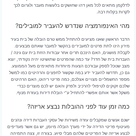
לדלקמן מתאים לכל מאן דהו שחושקים בלעשות מעבר ולגרום לכך
לקרות בקלות רבה.
מהי האינפורמציה שנדרש להעביר למובילים?
הדבר הראשון שאנו מציעים להתחיל ממש טרם הובלה של בית בעיר
מירון הינו לתת פרטים למעבירים בהקשר למעבר שאתם מבצעים.
לקבלת מושגים, האם הינכם תרים אחר עבודות הזזת בית עם גינה /
העברות בית של חדר? עד כמה שהפרטים שתושיטו יהיה נקודתי, יוצא
מצב שנוכל לספק עבורכם הצעות מיוחדות מתאימים מעל הממוצע.
גם כן, תדרשו להעביר ידע במה שקשור לחפצים והרהיטים כמו למשל
מספר החשמליים מצויים אצלכם, כמה פריטי ריהוט, האם הרהיטים
שלכם זקוקים לטיפולי להרכיב ולפרק והאם יש לכם מוצרים כבדי
משקל אשר אותם אפשרי להתחיל ע"י הובלת דירות בעזרת מנוף.
כמה זמן עוד לפני ההובלות נבצע אריזה?
ישנם אנשים שמקבלים עזרה משירות של עסקי העברות דירה ונהנים
מעיטוף פריטי הדירה על ידי מערך הובלה מיומן, יש גם אשר מעדיפים
לבצע אריזה של הפריטים שלהם מבלי סיוע. בצורה זו, צצה התמיהה