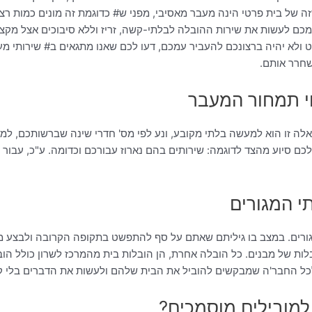
זזה של בית פרטי הינה מעבר מאסיבי, מפני ש# כדוגמת זה מונים כמות רצ
צמכם לעשות את שירות ההובלה לבלתי-קשה, זריז וללא סיבוכים אצל מקצ
חפצים שכמעט ולא יהיה ברצונכם להעביר עמכם, דעו לכם שאנו מתגאים ב# שירו
שחרר אותם.
נוי תמחור המעבר
אלה זו הוא למעשה בלתי מקובע, ונע לפי מס' חדרי שינה שברשותכם, למ
וע מהצד לדוגמה: שירותים בהם נארוז עבורכם וכדומה. ע"כ, עבור הצ
 המגורים
גורים. במצב בו גיליתם שאתם על סף להתפשט בתקופה הקרובה ולבצע מע
לות של מבנים. כל הובלה אחרת, הן הובלות בית מהמרכז לשרון כולל הוב
לכל החבר'ה שמבקשים להוביל את הבית שלהם ולעשות את הדברים בלי קו
מובילים מוסמכים?