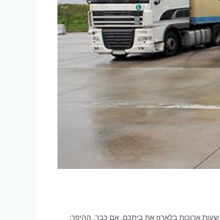
 שעות ארוכות בלארוז את ביתכם, אם כבר, ההיפך: