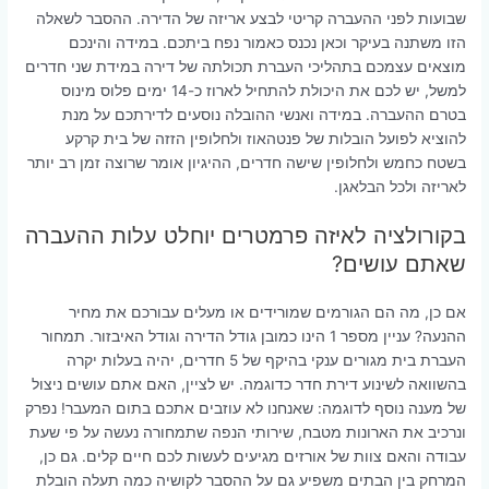
שבועות לפני ההעברה קריטי לבצע אריזה של הדירה. ההסבר לשאלה
הזו משתנה בעיקר וכאן נכנס כאמור נפח ביתכם. במידה והינכם
מוצאים עצמכם בתהליכי העברת תכולתה של דירה במידת שני חדרים
למשל, יש לכם את היכולת להתחיל לארוז כ-14 ימים פלוס מינוס
בטרם ההעברה. במידה ואנשי ההובלה נוסעים לדירתכם על מנת
להוציא לפועל הובלות של פנטהאוז ולחלופין הזזה של בית קרקע
בשטח כחמש ולחלופין שישה חדרים, ההיגיון אומר שרוצה זמן רב יותר
לאריזה ולכל הבלאגן.
בקורולציה לאיזה פרמטרים יוחלט עלות ההעברה
שאתם עושים?
אם כן, מה הם הגורמים שמורידים או מעלים עבורכם את מחיר
ההנעה? עניין מספר 1 הינו כמובן גודל הדירה וגודל האיבזור. תמחור
העברת בית מגורים ענקי בהיקף של 5 חדרים, יהיה בעלות יקרה
בהשוואה לשינוע דירת חדר כדוגמה. יש לציין, האם אתם עושים ניצול
של מענה נוסף לדוגמה: שאנחנו לא עוזבים אתכם בתום המעבר! נפרק
ונרכיב את הארונות מטבח, שירותי הנפה שתמחורה נעשה על פי שעת
עבודה והאם צוות של אורזים מגיעים לעשות לכם חיים קלים. גם כן,
המרחק בין הבתים משפיע גם על ההסבר לקושיה כמה תעלה הובלת