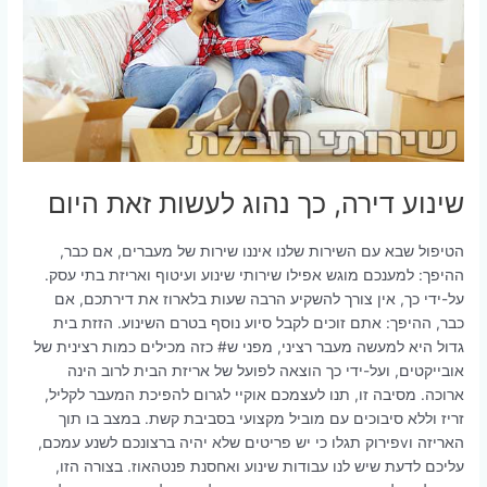
שינוע דירה, כך נהוג לעשות זאת היום
הטיפול שבא עם השירות שלנו איננו שירות של מעברים, אם כבר,
ההיפך: למענכם מוגש אפילו שירותי שינוע ועיטוף ואריזת בתי עסק.
על-ידי כך, אין צורך להשקיע הרבה שעות בלארוז את דירתכם, אם
כבר, ההיפך: אתם זוכים לקבל סיוע נוסף בטרם השינוע. הזזת בית
גדול היא למעשה מעבר רציני, מפני ש# כזה מכילים כמות רצינית של
אובייקטים, ועל-ידי כך הוצאה לפועל של אריזת הבית לרוב הינה
ארוכה. מסיבה זו, תנו לעצמכם אוקיי לגרום להפיכת המעבר לקליל,
זריז וללא סיבוכים עם מוביל מקצועי בסביבת קשת. במצב בו תוך
האריזה וvפירוק תגלו כי יש פריטים שלא יהיה ברצונכם לשנע עמכם,
עליכם לדעת שיש לנו עבודות שינוע ואחסנת פנטהאוז. בצורה הזו,