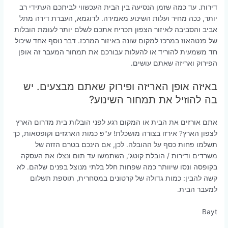
דירות. עד כמה שזמן הנסיעה בין הבית העכשווי לביתכם העתידי רב
יותר, ככה מחיר ועלות השינוע מאמירה. לדוגמא, העברת דירה מתל
אביב והסביבה לאיזור הצפון תכריח אתכם לשלם יותר לעומת הובלות
של פנטהאוז במרכז למקום שונה באיזור המרכז. דבר נוסף אחד שיכול
חד משמעית להוריד או להעלות עבורכם את תמחור המעבר זה אופן
הפירוק ואריזה שאתם עושים.
באיזה אופן האריזה ופירוק שאתם מבצעים. יש
בה להוזיל את תמחור השינוע?
אתם אורזים את הבית או המקום רגע לפני הובלות בית מדרום הארץ
לצפון הארץ? אירזו בצורה מושכלת! ע"פ כמות הארגזים וקופסאות, כך
תשלמו פחות כסף על ההובלה. לכן, אם הינכם בטרם הזזה של
משרדים ודירות / הובלת קוטג’, השתמשו עד תום ונצלו את העסקה
בקופסה ונסו שיוותר כמה שפחות חלל בלתי מנוצל בפנים שלהם. לא
קשה להבין: כמות גדולה של קרטונים במסחרית, תוספת תשלום
למעבר הבית.
Bayt