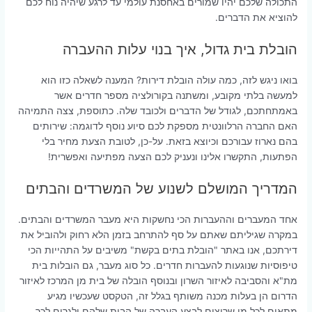
התכולה שלכם יהיו שמורים באחסנת עולמי עד לרגע שיהיה נוח לכם
להוציא את הדברים.
הובלת בית גדול, איך בנוי עלות ההעברה
בואו ניגש לזה, כמה עולה הובלת דירות? המענה לשאלה כזו הוא
למעשה בלתי מקובע, ומשתנה בקורולציה מספר חדרים אשר
באמתחתכם, לגודל של הדברים ולכובד שלה. כתוספת, צצה התמיהה
האם החברה הרלוונטית מספקת לכם סיוע נוסף לדוגמה: שירותים
בהם נארוז עבורכם וכיוצא בזאת. על-כן, לטובת הצעת מחיר בלי
הפתעות, התקשרו אלינו ונעניק לכם הצעה מפתיעה ואפשרית!
המדריך המושלם לשנוע של המשרדים והבתים
אחד המעברים וההעברות הכי נחשקות היא מעבר המשרדים והבתים.
במקרה שגיליתם שאתם על סף להתרחב בזמן הלא רחוק ולהוביל את
דירתכם, אנו באתר "הובלת בתים בקשת" משיבים על התהייות הכי
טיפוסיות שנוגעות להעברות חדרים. כל סוג מעבר, גם הובלות בית
מת"א והסביבה לאיזור השרון ובנוסף הובלה של בית מן המרכז לאיזור
הדרום הן בעלות מכנה משותף בגלל זה, הטקסט שעכשיו מגיע
מתאים לכל מי שרוצים לבצע העברה של הבית שלהם ולגרום לכך