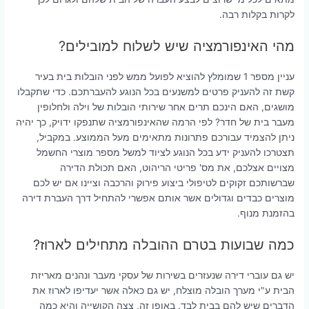
לקרות בקלות רבה.
מהי האינפורמציה שיש לשלוח למובילים?
עניין מספר 1 שמומלץ להוציא לפועל ממש לפני הובלות בית בעיר
קשת זה להעניק פרטים למשנעים בכל הנוגע להעברתכם. כדי שתקבלו
מושגים, האם הינכם תרים אחר שירותי הובלות של וילה ולחלופין
מעבר בית של חדר? לפי הרמה שהאינפורמציה שתנפקו ידויק, כך יהיה
ניתן להצמיד עבורכם פתרונות מתאימים מעל הממוצע. במקביל,
תצטרכו להעניק ידע בכל הנוגע לציוד למשל מספר מוצרי החשמל
מצויים אצלכם, את מס' פריטי הריהוט, האם תכולת הדירה
שברשותכם זקוקים לטיפולי ביצוע פירוק והרכבה וציינו אם יש לכם
מוצרים כבדים וגדולים אשר אותם אפשרי להתחיל דרך העברת דירה
בהזמנת מנוף.
כמה שבועות בטרם ההובלה מתחילים לארוז?
יש גם עוברי דירה שנעזרים בשירות של עסקי מעבר ונהנים מאריזת
הבית ע"י מערך הובלה מוצלח, יש גם כאלה אשר יעדיפו לארוז את
הדברים שיש להם בבית לבד. באופן זה, צצה הקושייה והיא כמה